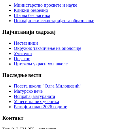
Министарство просвете и науке
Кликни безбедно
Школа без насиља
Покрајински секретаријат за образовање
Најчитанији
садржај
Наставници
Окружно такмичење из биологије
Пошаљите копију себи
Учитељи
Педагог
Captcha
*
Цртежом украси хол школе
Последње
вести
Посета школи "Олга Милошевић"
Пошаљи
Матурско вече
Испраћај матураната
Успеси наших ученика
Развојни план 2026.године
Контакт