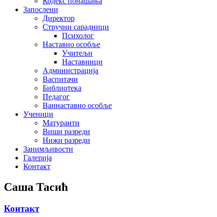
Кодекс понашања
Запослени
Директор
Стручни сарадници
Психолог
Наставно особље
Учитељи
Наставници
Администрација
Васпитачи
Библиотека
Педагог
Ваннаставно особље
Ученици
Матуранти
Виши разреди
Нижи разреди
Занимљивости
Галерија
Контакт
Саша Тасић
Контакт