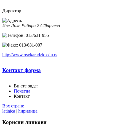
Директор
Иве Лоле Рибара 2
Старчево
013/631-955
013/631-007
http://www.osvkaradzic.edu.rs
Контакт форма
Ви сте овде:
Пошаљите електронску поруку. Сва поља означена звездицом
Почетна
Контакт
Име
*
Врх стране
latinica
|
ћирилица
Ел. пошта
*
Корисни
линкови
Наслов поруке
*