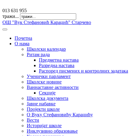
offfice@osvkaradzic.edu.rs
013 631 955
тражи...
ОШ "Вук Стефановић Караџић" Старчево
Почетна
О нама
Школски календар
Ритам рада
Предметна настава
Разредна настава
Распоред писмених и контролних задатака
Ученички парламент
Школске новине
Ваннаставне активности
Секције
Школска документа
Јавне набавке
Пројекти школе
О Вуку Стефановићу Караџићу
Вести
Историјат школе
Инклузивно образовање