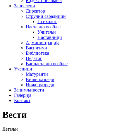
Кодекс понашања
Запослени
Директор
Стручни сарадници
Психолог
Наставно особље
Учитељи
Наставници
Администрација
Васпитачи
Библиотека
Педагог
Ваннаставно особље
Ученици
Матуранти
Виши разреди
Нижи разреди
Занимљивости
Галерија
Контакт
Вести
Детаљи