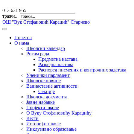
offfice@osvkaradzic.edu.rs
013 631 955
тражи...
ОШ "Вук Стефановић Караџић" Старчево
Почетна
О нама
Школски календар
Ритам рада
Предметна настава
Разредна настава
Распоред писмених и контролних задатака
Ученички парламент
Школске новине
Ваннаставне активности
Секције
Школска документа
Јавне набавке
Пројекти школе
О Вуку Стефановићу Караџићу
Вести
Историјат школе
Инклузивно образовање