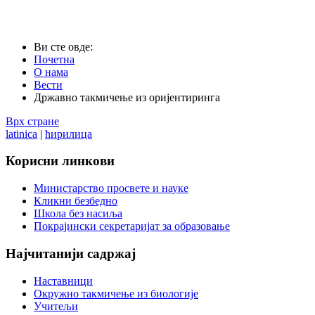
Ви сте овде:
Почетна
О нама
Вести
Државно такмичење из оријентиринга
Врх стране
latinica
|
ћирилица
Корисни
линкови
Министарство просвете и науке
Кликни безбедно
Школа без насиља
Покрајински секретаријат за образовање
Најчитанији
садржај
Наставници
Окружно такмичење из биологије
Учитељи