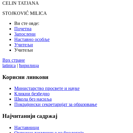
CELIN TATJANA
STOJKOVIĆ MILICA
Ви сте овде:
Почетна
Запослени
Наставно особље
Учитељи
Учитељи
Врх стране
latinica
|
ћирилица
Корисни
линкови
Министарство просвете и науке
Кликни безбедно
Школа без насиља
Покрајински секретаријат за образовање
Најчитанији
садржај
Наставници
Окружно такмичење из биологије