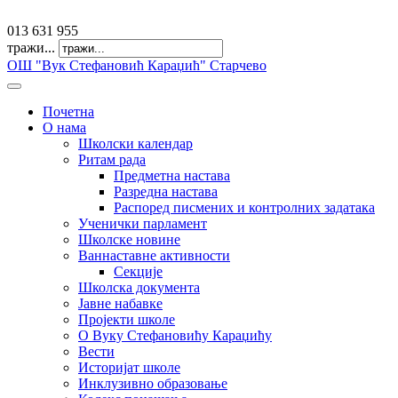
offfice@osvkaradzic.edu.rs
013 631 955
тражи...
ОШ "Вук Стефановић Караџић" Старчево
Почетна
О нама
Школски календар
Ритам рада
Предметна настава
Разредна настава
Распоред писмених и контролних задатака
Ученички парламент
Школске новине
Ваннаставне активности
Секције
Школска документа
Јавне набавке
Пројекти школе
О Вуку Стефановићу Караџићу
Вести
Историјат школе
Инклузивно образовање