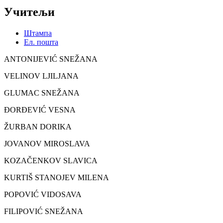
Учитељи
Штампа
Ел. пошта
ANTONIJEVIĆ SNEŽANA
VELINOV LJILJANA
GLUMAC SNEŽANA
ĐORĐEVIĆ VESNA
ŽURBAN DORIKA
JOVANOV MIROSLAVA
KOZAČENKOV SLAVICA
KURTIŠ STANOJEV MILENA
POPOVIĆ VIDOSAVA
FILIPOVIĆ SNEŽANA