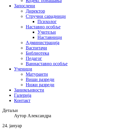
Кодекс понашања
Запослени
Директор
Стручни сарадници
Психолог
Наставно особље
Учитељи
Наставници
Администрација
Васпитачи
Библиотека
Педагог
Ваннаставно особље
Ученици
Матуранти
Виши разреди
Нижи разреди
Занимљивости
Галерија
Контакт
Детаљи
Аутор
Александра
24.
јануар