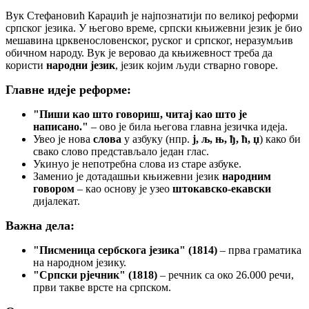
Вук Стефановић Караџић је најпознатији по великој реформи
српског језика. У његово време, српски књижевни језик је био
мешавина црквенословенског, руског и српског, неразумљив
обичном народу. Вук је веровао да књижевност треба да
користи
народни језик
, језик којим људи стварно говоре.
Главне идеје реформе:
"Пиши као што говориш, читај као што је
написано."
– ово је била његова главна језичка идеја.
Увео је нова
слова
у азбуку (нпр.
ј, љ, њ, ђ, ћ, џ
) како би
свако слово представљало један глас.
Укинуо је непотребна слова из старе азбуке.
Заменио је дотадашњи књижевни језик
народним
говором
– као основу је узео
штокавско-екавски
дијалекат.
Важна дела:
"Писменица сербскога језика" (1814)
– прва граматика
на народном језику.
"Српски рјечник" (1818)
– речник са око 26.000 речи,
први такве врсте на српском.