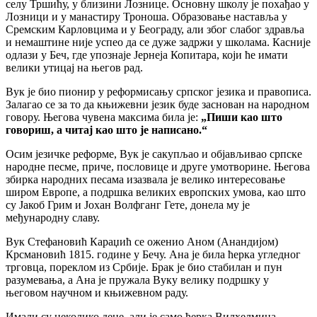
селу Тршићу, у близини Лознице. Основну школу је похађао у
Лозници и у манастиру Троноша. Образовање наставља у
Сремским Карловцима и у Београду, али због слабог здравља
и немаштине није успео да се дуже задржи у школама. Касније
одлази у Беч, где упознаје Јернеја Копитара, који ће имати
велики утицај на његов рад.
Вук је био пионир у реформисању српског језика и правописа.
Залагао се за то да књижевни језик буде заснован на народном
говору. Његова чувена максима била је:
„Пиши као што
говориш, а читај као што је написано.“
Осим језичке реформе, Вук је сакупљао и објављивао српске
народне песме, приче, пословице и друге умотворине. Његова
збирка народних песама изазвала је велико интересовање
широм Европе, а подршка великих европских умова, као што
су Јакоб Грим и Јохан Волфганг Гете, донела му је
међународну славу.
Вук Стефановић Караџић се оженио Аном (Анандијом)
Крсмановић 1815. године у Бечу. Ана је била ћерка угледног
трговца, пореклом из Србије. Брак је био стабилан и пун
разумевања, а Ана је пружала Вуку велику подршку у
његовом научном и књижевном раду.
Имали су неколико деце, али је само ћерка Вилхелмина —