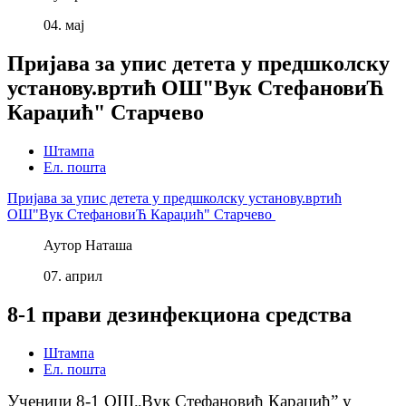
04.
мај
Пријава за упис детета у предшколску
установу.вртић ОШ"Вук СтефановиЋ
Караџић" Старчево
Штампа
Ел. пошта
Пријава за упис детета у предшколску установу.вртић
ОШ"Вук СтефановиЋ Караџић" Старчево
Аутор
Наташа
07.
април
8-1 прави дезинфекциона средства
Штампа
Ел. пошта
Ученици 8-1 ОШ
„
Вук Стефановић Караџић
ˮ у