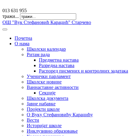
offfice@osvkaradzic.edu.rs
013 631 955
тражи...
ОШ "Вук Стефановић Караџић" Старчево
Почетна
О нама
Школски календар
Ритам рада
Предметна настава
Разредна настава
Распоред писмених и контролних задатака
Ученички парламент
Школске новине
Ваннаставне активности
Секције
Школска документа
Јавне набавке
Пројекти школе
О Вуку Стефановићу Караџићу
Вести
Историјат школе
Инклузивно образовање