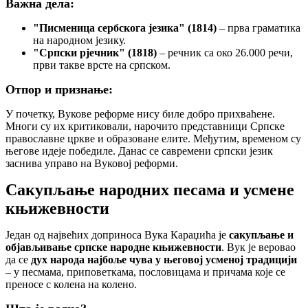
Важна дела:
"Писменица сербскога језика" (1814)
– прва граматика
на народном језику.
"Српски рјечник" (1818)
– речник са око 26.000 речи,
први такве врсте на српском.
Отпор и признање:
У почетку, Вукове реформе нису биле добро прихваћене.
Многи су их критиковали, нарочито представници Српске
православне цркве и образоване елите. Међутим, временом су
његове идеје победиле. Данас се савремени српски језик
заснива управо на Вуковој реформи.
Сакупљање народних песама и усмене
књижевности
Један од највећих доприноса Вука Караџића је
сакупљање и
објављивање српске народне књижевности
. Вук је веровао
да се
дух народа најбоље чува у његовој усменој традицији
– у песмама, приповеткама, пословицама и причама које се
преносе с колена на колено.