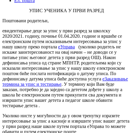
Ел. пошта
УПИС УЧЕНИКА У ПРВИ РАЗРЕД
Поштовани родитељи,
евидентирање деце за упис у први разред за школску
2020/2021. годину, почиње 01.04.2020. године и вршиће се
електронским путем исказивањем интересовања за упис у
нашу школу преко портала
еУправа
(уколико родитељ не
искаже заинтересованост на овај начин – не доводи се у
питање упис његовог детета у први разред ОШ). Након
дефинисања уписа од стране МПНТР, родитељима који су
исказали интересовање за упис у нашу школу електронском
поштом биће послата нотификација о датуму уписа. По
дефинисању датума уписа биће доступна услуга
еЗаказивање
термина за упис и тестирање
. У термину који Вам буде
заказан, потребно је да заједно са дететом дођете у школу а
школа ће електронским путем прикупити сва документа и
извршити упис вашег детета а педагог школе обавити
тестирање детета .
Уколико нисте у могућности да у овом тренутку изразите
интересовање за упис а касније и извршите упис вашег детета
у први разред наше школе путем портала еУправа то можете
обавити и путем електронске поште