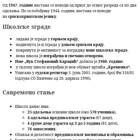
Од
1947. године
настава се изводи од првог до осмог разреда са по два
одељења. По ослобођењу 1944. године, настава се изводи
на
српскохрватском језику
.
Школске зграде
зидана је зграда у
горњем крају
,
подигнута је и зграда у
доњем српском крају
.
покренута је активност за изградњу
нове школске зграде
.
нова школа је
изграђена и свечано отворена
.
Име „Вук Стефановић Караџић“
добила је
1960. године
.
у склопу школе изграђен је нов објекат вртића
„Кременко“
.
Уписана у
судски регистар
5. јуна 2001. године, број Фи 316/01
(одлука СО Панчево од 26. априла 1996).
Савремено стање
Школа данас има:
25 одељења
основне школе (око
570 ученика
),
4 одељења предшколског узраста
(67 деце),
4 групе деце узраста од 3 до 5 година
(81 дете),
76 запослених
.
Обавља и делатност
предшколског васпитања и образовања
.