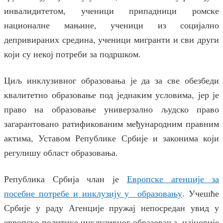
инвалидитетом, ученици припадници ромске
националне мањине, ученици из социјално
депривираних средина, ученици мигранти и сви други
који су некој потреби за подршком.
Циљ инклузивног образовања је да за све обезбеди
квалитетно образовање под једнаким условима, јер је
право на образовање универзално људско право
загарантовано ратификованим међународним правним
актима, Уставом Републике Србије и законима који
регулишу област образовања.
Република Србија члан је
Европске агенције за
посебне потребе и инклузију у образовању
. Учешће
Србије у раду Агенције пружај непосредан увид у
европске политике инклузивног образовања, најновије