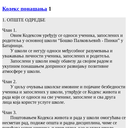
Кодекс понашања
1
1. ОПШТЕ ОДРЕДБЕ
Члан 1.
Овим Кодексом уређују се односи ученика, запослених и
родитеља у основној школи “Бошко Палковљевић - Пинки” у
Батајници.
У школи се негују односи међусобног разумевања и
уважавања личности ученика, запослених и родитеља.
Запослени у школи имају обавезу да својим радом и
укупним понашањем доприносе развијању позитивне
атмосфере у школи.
Члан 2.
У циљу очувања школске имовине и појачане безбедности
ученика и запослених у школи, утврђује се Кодекс живота и
рада који се односи на све ученике, запослене и сва друга
лица која користе услуге школе.
Члан 3.
Поштовањем Кодекса живота и рада у школи омогућава се
несметан рад, подиже општа и радна дисциплина, чиме се
повећава успех ученика, њихов углед, као и углед школе.