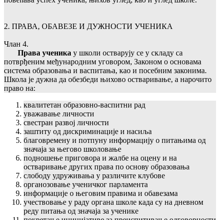
2. ПРАВА, ОБАВЕЗЕ И ДУЖНОСТИ УЧЕНИКА
Члан 4.
Права ученика
у школи остварују се у складу са
потврђеним међународним уговором, Законом о основама
система образовања и васпитања, као и посебним законима.
Школа је дужна да обезбеди њихово остваривање, а нарочито
право на:
квалитетан образовно-васпитни рад
уважавање личности
свестран развој личности
заштиту од дискриминације и насиља
благовремену и потпуну информацију о питањима од
значаја за његово школовање
подношење приговора и жалбе на оцену и на
остваривање других права по основу образовања
слободу удруживања у различите клубове
органозовање ученичког парламента
информације о његовим правима и обавезама
учествовање у раду органа школе када су на дневном
реду питања од значаја за ученике
покретање иницијативе за преиспитивање одговорности