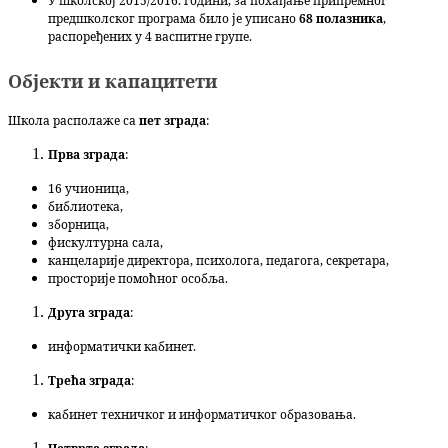
У школској 2015/2016. години, за похађање припремног
предшколског програма било је уписано
68 полазника
,
распоређених у 4 васпитне групе.
Објекти и капацитети
Школа располаже са
пет зграда
:
Прва зграда
:
16 учионица,
библиотека,
зборница,
фискултурна сала,
канцеларије директора, психолога, педагога, секретара,
просторије помоћног особља.
Друга зграда
:
информатички кабинет.
Трећа зграда
:
кабинет техничког и информатичког образовања.