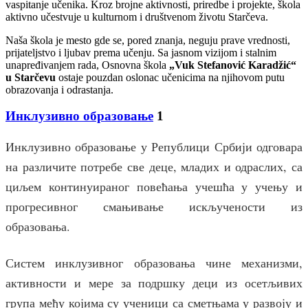
vaspitanje učenika. Kroz brojne aktivnosti, priredbe i projekte, škola
aktivno učestvuje u kulturnom i društvenom životu Starčeva.
Naša škola je mesto gde se, pored znanja, neguju prave vrednosti,
prijateljstvo i ljubav prema učenju. Sa jasnom vizijom i stalnim
unapređivanjem rada, Osnovna škola
„Vuk Stefanović Karadžić“
u Starčevu
ostaje pouzdan oslonac učenicima na njihovom putu
obrazovanja i odrastanja.
Инклузивно образовање
1
Инклузивно образовање у Републици Србији одговара
на различите потребе све деце, младих и одраслих, са
циљем континуираног повећања учешћа у учењу и
прогресивног смањивање искључености из
образовања.
Систем инклузивног образовања чине механизми,
активности и мере за подршку деци из осетљивих
група међу којима су ученици са сметњама у развоју и