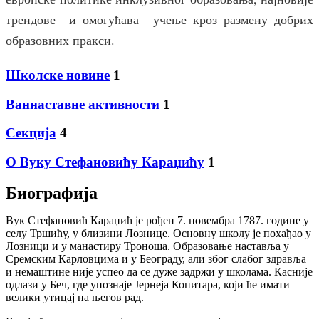
трендове и омогућава учење кроз размену добрих
образовних пракси.
Школске новине
1
Ваннаставне активности
1
Секција
4
О Вуку Стефановићу Караџићу
1
Биографија
Вук Стефановић Караџић је рођен 7. новембра 1787. године у
селу Тршићу, у близини Лознице. Основну школу је похађао у
Лозници и у манастиру Троноша. Образовање наставља у
Сремским Карловцима и у Београду, али због слабог здравља
и немаштине није успео да се дуже задржи у школама. Касније
одлази у Беч, где упознаје Јернеја Копитара, који ће имати
велики утицај на његов рад.