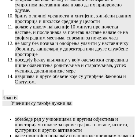
супротном наставник има право да их привремено
одузме.
брину о личној уредности и хигијени, хигијени радних
просторија и школске средине у целости
долазе у школу најкасније 10 минута пре почетка
наставе, и после знака за почетак наставе налазе се на
својим радним местима, спремни за почетак часа
не могу без позива и одобрења улазити у наставничку
зборницу, канцеларију директора или друге службене
просторије
поседују ђачку књижицу у коју одељенски старешина
пише обавештења родитељима и старатељима, успех
ученика, дисциплинске мере
извршава и друге обавезе које су утврђене Законом и
Статутом.
Члан 6.
Ученици су такође дужни да:
обезбеде ред у учионицама и другим објектима и
просторијама школе за време трајања наставе, испита,
културних и других активности
да се пристојно понашају и ван школе приликом одласка