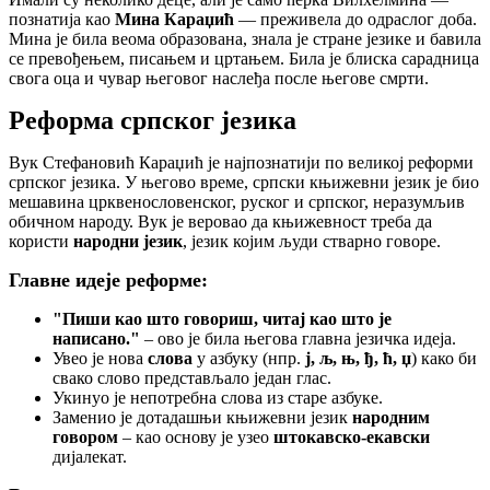
познатија као
Мина Караџић
— преживела до одраслог доба.
Мина је била веома образована, знала је стране језике и бавила
се превођењем, писањем и цртањем. Била је блиска сарадница
свога оца и чувар његовог наслеђа после његове смрти.
Реформа српског језика
Вук Стефановић Караџић је најпознатији по великој реформи
српског језика. У његово време, српски књижевни језик је био
мешавина црквенословенског, руског и српског, неразумљив
обичном народу. Вук је веровао да књижевност треба да
користи
народни језик
, језик којим људи стварно говоре.
Главне идеје реформе:
"Пиши као што говориш, читај као што је
написано."
– ово је била његова главна језичка идеја.
Увео је нова
слова
у азбуку (нпр.
ј, љ, њ, ђ, ћ, џ
) како би
свако слово представљало један глас.
Укинуо је непотребна слова из старе азбуке.
Заменио је дотадашњи књижевни језик
народним
говором
– као основу је узео
штокавско-екавски
дијалекат.