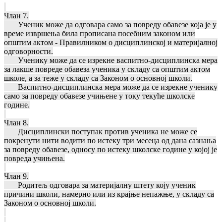
Члан 7.
Ученик може да одговара само за повреду обавезе која је у
време извршења била прописана посебним законом или
општим актом - Правилником о дисциплинској и материјалној
одговорности.
Ученику може да се изрекне васпитно-дисциплинска мера
за лакше повреде обавеза ученика у складу са општим актом
школе, а за теже у складу са Законом о основној школи.
Васпитно-дисциплинска мера може да се изрекне ученику
само за повреду обавезе учињене у току текуће школске
године.
Члан 8.
Дисциплински поступак против ученика не може се
покренути нити водити по истеку три месеца од дана сазнања
за повреду обавезе, односу по истеку школске године у којој је
повреда учињена.
Члан 9.
Родитељ одговара за материјалну штету коју ученик
причини школи, намерно или из крајње непажње, у складу са
Законом о основној школи.