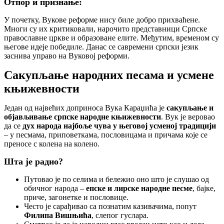
Отпор и признање:
У почетку, Вукове реформе нису биле добро прихваћене.
Многи су их критиковали, нарочито представници Српске
православне цркве и образоване елите. Међутим, временом су
његове идеје победиле. Данас се савремени српски језик
заснива управо на Вуковој реформи.
Сакупљање народних песама и усмене
књижевности
Један од највећих доприноса Вука Караџића је
сакупљање и
објављивање српске народне књижевности
. Вук је веровао
да се
дух народа најбоље чува у његовој усменој традицији
– у песмама, приповеткама, пословицама и причама које се
преносе с колена на колено.
Шта је радио?
Путовао је по селима и бележио оно што је слушао од
обичног народа –
епске и лирске народне песме
, бајке,
приче, загонетке и пословице.
Често је сарађивао са познатим казивачима, попут
Филипа Вишњића
, слепог гуслара.