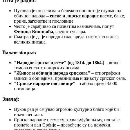
Шта је радио?
Путовао је по селима и бележио оно што је слушао од
обичног народа –
епске и лирске народне песме
, бајке,
приче, загонетке и пословице.
Често је сарађивао са познатим казивачима, попут
Филипа Вишњића
, слепог гуслара.
Сматрао је да је народни глас вредан исто као и дела
великих писаца.
Важне збирке:
"Народне српске пјесме" (од 1814. до 1864.)
– више
томова епских и лирских песама.
"Живот и обичаји народа српскога"
– етнографски
записи о обичајима, празницима и животу српског села.
"Српске народне пословице"
– сабрао преко 3.000
пословица.
Значај:
Вуков рад је сачувао огромно културно благо које би
иначе нестало.
Српске народне песме су, захваљујући њему, постале
познате и ван Србије – превођене су на немачки,