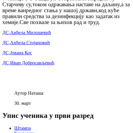
Старчеву су,током одржавања наставе на даљину,а за
време ванредног стања у нашој држави,код куће
правили средства за дезинфекцију као задатак из
хемије.Све похвале за њихов рад и труд.
ДС,Анђела Милошевић
ДС,Анђела Стојановић
ДС,Јована Кос
ДС,Иван Добросављевић
Аутор
Наташа
30.
март
Упис ученика у први разред
Штампа