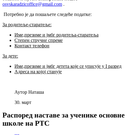
osvskaradzicoffice@gmail.com
.
Потребно је да пошаљете следеће податке:
За родитеље-старатеље:
Име,презиме и јмбг родитеља-старатеља
Степен стручне спреме
Контакт телефон
За дете:
Име,презиме и јмбг детета које се уписује у
I
разред
Адреса на којој станује
Аутор
Наташа
30.
март
Распоред наставе за ученике основне
школе на РТС