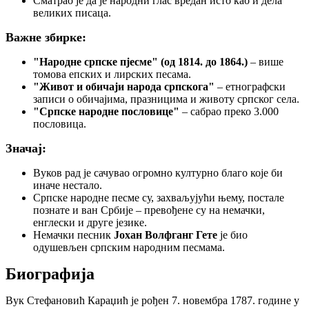
Сматрао је да је народни глас вредан исто као и дела
великих писаца.
Важне збирке:
"Народне српске пјесме" (од 1814. до 1864.)
– више
томова епских и лирских песама.
"Живот и обичаји народа српскога"
– етнографски
записи о обичајима, празницима и животу српског села.
"Српске народне пословице"
– сабрао преко 3.000
пословица.
Значај:
Вуков рад је сачувао огромно културно благо које би
иначе нестало.
Српске народне песме су, захваљујући њему, постале
познате и ван Србије – превођене су на немачки,
енглески и друге језике.
Немачки песник
Јохан Волфганг Гете
је био
одушевљен српским народним песмама.
Биографија
Вук Стефановић Караџић је рођен 7. новембра 1787. године у