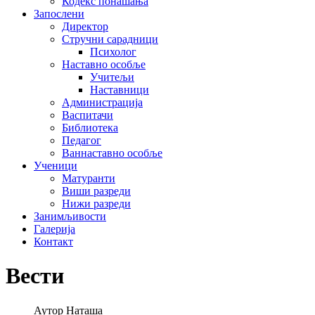
Кодекс понашања
Запослени
Директор
Стручни сарадници
Психолог
Наставно особље
Учитељи
Наставници
Администрација
Васпитачи
Библиотека
Педагог
Ваннаставно особље
Ученици
Матуранти
Виши разреди
Нижи разреди
Занимљивости
Галерија
Контакт
Вести
Аутор
Наташа