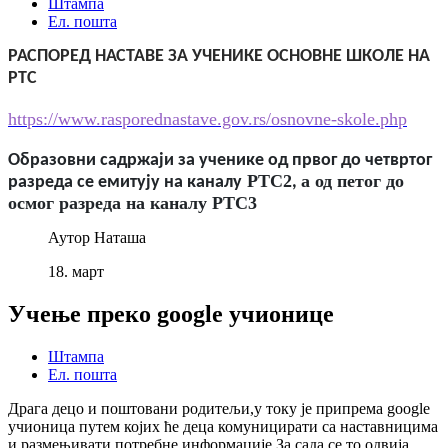
Штампа
Ел. пошта
РАСПОРЕД НАСТАВЕ ЗА УЧЕНИКЕ ОСНОВНЕ ШКОЛЕ
НА
РТС
https://www.rasporednastave.gov.rs/osnovne-skole.php
О
бразовни садржаји
за ученике
од првог до четвртог
РТС2
а од петог до
разреда се емитују на каналу
,
осмог разреда на каналу РТС3
Аутор
Наташа
18.
март
Учење преко google учионице
Штампа
Ел. пошта
Драга децо и поштовани родитељи,у току је припрема google
учионица путем којих ће деца комуницирати са наставницима
и размењивати потребне информације.За сада се то одвија