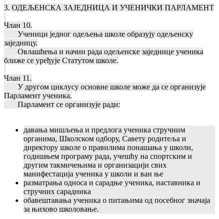
3. ОДЕЉЕНСКА ЗАЈЕДНИЦА И УЧЕНИЧКИ ПАРЛАМЕНТ
Члан 10.
Ученици једног одељења школе образују одељенску
заједницу.
Овлашћења и начин рада одељенске заједнице ученика
ближе се уређује Статутом школе.
Члан 11.
У другом циклусу основне школе може да се организује
Парламент ученика.
Парламент се организује ради:
давања мишљења и предлога ученика стручним
органима, Школском одбору, Савету родитеља и
директору школе о правилима понашања у школи,
годишњем програму рада, учешћу на спортским и
другим такмичењима и организацији свих
манифестација ученика у школи и ван ње
разматрања односа и сарадње ученика, наставника и
стручних сарадника
обавештавања ученика о питањима од посебног значаја
за њихово школовање.