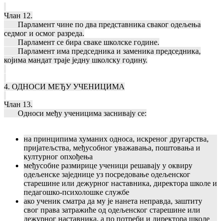
Члан 12.
Парламент чине по два представника сваког одељења
седмог и осмог разреда.
Парламент се бира сваке школске године.
Парламент има председника и заменика председника,
којима мандат траје једну школску годину.
4. ОДНОСИ МЕЂУ УЧЕНИЦИМА
Члан 13.
Односи међу ученицима заснивају се:
на принципима хуманих односа, искреног другарства,
пријатељства, међусобног уважавања, поштовања и
културног опхођења
међусобне размирице ученици решавају у оквиру
одељенске заједнице уз посредовање одељенског
старешине или дежурног наставника, директора школе и
педагошко-психолошке службе
ако ученик сматра да му је нанета неправда, заштиту
свог права затражиће од одељенског старешине или
дежурног наставника, а по потреби и директора школе