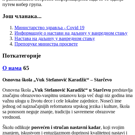
путем вибер група.
Још чланака...
Министарство здравља - Covid 19
Информације о настави на даљину у ванредном стању
Настава на даљину у ванредном стању
Препоруке министра просвете
Поткатегорије
О нама
65
Osnovna škola „Vuk Stefanović Karadžić“ – Starčevo
Osnovna škola
„Vuk Stefanović Karadžić“ u Starčevu
predstavlja
značajnu obrazovno-vaspitnu ustanovu koja već dugi niz godina ima
važnu ulogu u životu dece i cele lokalne zajednice. Noseći ime
jednog od najznačajnijih reformatora srpskog jezika i kulture, škola
sa ponosom neguje znanje, tradiciju i savremene obrazovne
vrednosti.
Školu odlikuje
posvećen i stručan nastavni kadar
, koji svojim
znanjem, iskustvom i entuzijazmom doprinosi kvalitetnoj nastavi i