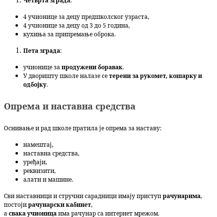
Четврта зграда
:
4 учионице за децу предшколског узраста,
4 учионице за децу од 3 до 5 година,
кухиња за припремање оброка.
Пета зграда
:
учионице за
продужени боравак
.
У дворишту школе налазе се
терени за рукомет, кошарку и
одбојку
.
Опрема и наставна средства
Оснивање и рад школе пратила је опрема за наставу:
намештај,
наставна средства,
уређаји,
реквизити,
алати и машине.
Сви наставници и стручни сарадници имају приступ
рачунарима
,
постоји
рачунарски кабинет
,
а
свака учионица
има рачунар са интернет мрежом.