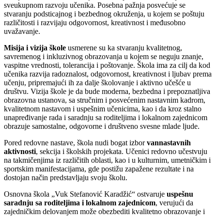
sveukupnom razvoju učenika. Posebna pažnja posvećuje se
stvaranju podsticajnog i bezbednog okruženja, u kojem se poštuju
različitosti i razvijaju odgovornost, kreativnost i međusobno
uvažavanje.
Misija i vizija škole
usmerene su ka stvaranju kvalitetnog,
savremenog i inkluzivnog obrazovanja u kojem se neguju znanje,
vaspitne vrednosti, tolerancija i poštovanje. Škola ima za cilj da kod
učenika razvija radoznalost, odgovornost, kreativnost i ljubav prema
učenju, pripremajući ih za dalje školovanje i aktivno učešće u
društvu. Vizija škole je da bude moderna, bezbedna i prepoznatljiva
obrazovna ustanova, sa stručnim i posvećenim nastavnim kadrom,
kvalitetnom nastavom i uspešnim učenicima, kao i da kroz stalno
unapređivanje rada i saradnju sa roditeljima i lokalnom zajednicom
obrazuje samostalne, odgovorne i društveno svesne mlade ljude.
Pored redovne nastave, škola nudi bogat izbor
vannastavnih
aktivnosti
, sekcija i školskih projekata. Učenici redovno učestvuju
na takmičenjima iz različitih oblasti, kao i u kulturnim, umetničkim i
sportskim manifestacijama, gde postižu zapažene rezultate i na
dostojan način predstavljaju svoju školu.
Osnovna škola „Vuk Stefanović Karadžić“ ostvaruje
uspešnu
saradnju sa roditeljima i lokalnom zajednicom
, verujući da
zajedničkim delovanjem može obezbediti kvalitetno obrazovanje i