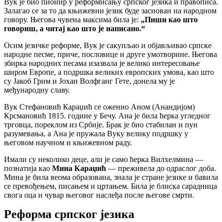
Вук је био пионир у реформисању српског језика и правописа.
Залагао се за то да књижевни језик буде заснован на народном
говору. Његова чувена максима била је:
„Пиши као што
говориш, а читај као што је написано.“
Осим језичке реформе, Вук је сакупљао и објављивао српске
народне песме, приче, пословице и друге умотворине. Његова
збирка народних песама изазвала је велико интересовање
широм Европе, а подршка великих европских умова, као што
су Јакоб Грим и Јохан Волфганг Гете, донела му је
међународну славу.
Вук Стефановић Караџић се оженио Аном (Анандијом)
Крсмановић 1815. године у Бечу. Ана је била ћерка угледног
трговца, пореклом из Србије. Брак је био стабилан и пун
разумевања, а Ана је пружала Вуку велику подршку у
његовом научном и књижевном раду.
Имали су неколико деце, али је само ћерка Вилхелмина —
познатија као
Мина Караџић
— преживела до одраслог доба.
Мина је била веома образована, знала је стране језике и бавила
се превођењем, писањем и цртањем. Била је блиска сарадница
свога оца и чувар његовог наслеђа после његове смрти.
Реформа српског језика