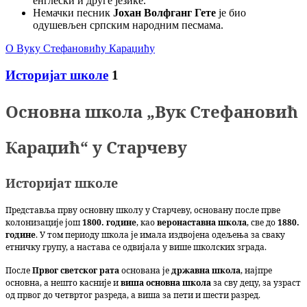
енглески и друге језике.
Немачки песник
Јохан Волфганг Гете
је био
одушевљен српским народним песмама.
О Вуку Стефановићу Караџићу
Историјат школе
1
Основна школа „Вук Стефановић
Караџић“ у Старчеву
Историјат школе
Представља прву основну школу у Старчеву, основану после прве
колонизације још
1800. године
, као
веронаставна школа
, све до
1880.
године
. У том периоду школа је имала издвојена одељења за сваку
етничку групу, а настава се одвијала у више школских зграда.
После
Првог светског рата
основана је
државна школа
, најпре
основна, а нешто касније и
виша основна школа
за сву децу, за узраст
од првог до четвртог разреда, а виша за пети и шести разред.