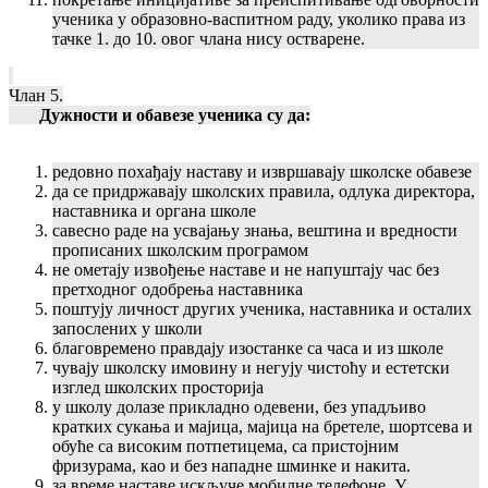
ученика у образовно-васпитном раду, уколико права из
тачке 1. до 10. овог члана нису остварене.
Члан 5.
Дужности и обавезе ученика су да:
редовно похађају наставу и извршавају школске обавезе
да се придржавају школских правила, одлука директора,
наставника и органа школе
савесно раде на усвајању знања, вештина и вредности
прописаних школским програмом
не ометају извођење наставе и не напуштају час без
претходног одобрења наставника
поштују личност других ученика, наставника и осталих
запослених у школи
благовремено правдају изостанке са часа и из школе
чувају школску имовину и негују чистоћу и естетски
изглед школских просторија
у школу долазе прикладно одевени, без упадљиво
кратких сукања и мајица, мајица на бретеле, шортсева и
обуће са високим потпетицема, са пристојним
фризурама, као и без нападне шминке и накита.
за време наставе искључе мобилне телефоне. У