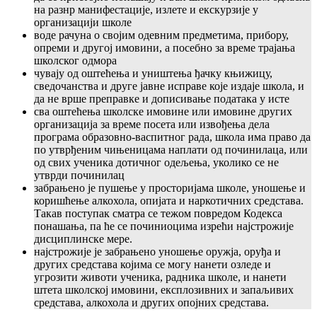
на разнр манифестације, излете и екскурзије у
организацији школе
воде рачуна о својим одевним предметима, прибору,
опреми и другој имовини, а посебно за време трајања
школског одмора
чувају од оштећења и уништења ђачку књижицу,
сведочанства и друге јавне исправе које издаје школа, и
да не врше преправке и дописивање података у исте
сва оштећења школске имовине или имовине других
организација за време посета или извођења дела
програма образовно-васпитног рада, школа има право да
по утврђеним чињеницама наплати од починилаца, или
од свих ученика дотичног одељења, уколико се не
утврди починилац
забрањено је пушење у просторијама школе, уношење и
коришћење алкохола, опијата и наркотичних средстава.
Такав поступак сматра се тежом повредом Кодекса
понашања, па ће се починиоцима изрећи најстрожије
дисциплинске мере.
најстрожије је забрањено уношење оружја, оруђа и
других средстава којима се могу нанети озледе и
угрозити животи ученика, радника школе, и нанети
штета школској имовини, експлозивних и запаљивих
средстава, алкохола и других опојних средстава.