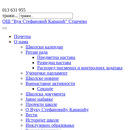
offfice@osvkaradzic.edu.rs
013 631 955
тражи...
ОШ "Вук Стефановић Караџић" Старчево
Почетна
О нама
Школски календар
Ритам рада
Предметна настава
Разредна настава
Распоред писмених и контролних задатака
Ученички парламент
Школске новине
Ваннаставне активности
Секције
Школска документа
Јавне набавке
Пројекти школе
О Вуку Стефановићу Караџићу
Вести
Историјат школе
Инклузивно образовање