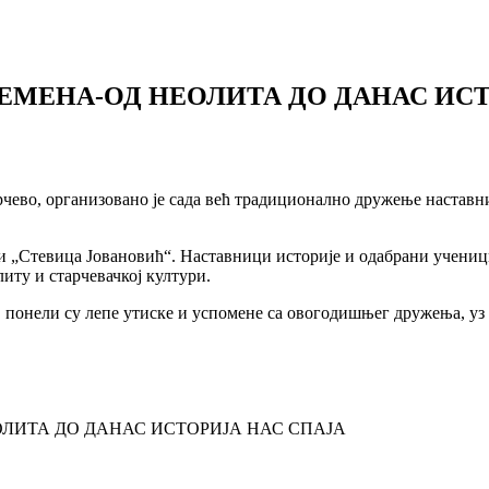
ЕМЕНА-ОД НЕОЛИТА ДО ДАНАС ИСТ
чево, организовано је сада већ традиционално дружење наставн
 и „Стевица Јовановић“. Наставници историје и одабрани учениц
литу и старчевачкој култури.
 понели су лепе утиске и успомене са овогодишњег дружења, уз о
ЛИТА ДО ДАНАС ИСТОРИЈА НАС СПАЈА