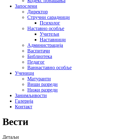
Кодекс понашања
Запослени
Директор
Стручни сарадници
Психолог
Наставно особље
Учитељи
Наставници
Администрација
Васпитачи
Библиотека
Педагог
Ваннаставно особље
Ученици
Матуранти
Виши разреди
Нижи разреди
Занимљивости
Галерија
Контакт
Вести
Детаљи