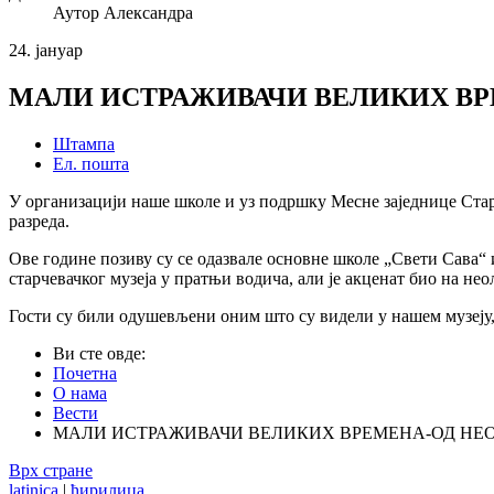
Аутор
Александра
24.
јануар
МАЛИ ИСТРАЖИВАЧИ ВЕЛИКИХ ВР
Штампа
Ел. пошта
У организацији наше школе и уз подршку Месне заједнице Стар
разреда.
Ове године позиву су се одазвале основне школе „Свети Сава“
старчевачког музеја у пратњи водича, али је акценат био на нео
Гости су били одушевљени оним што су видели у нашем музеју,
Ви сте овде:
Почетна
О нама
Вести
МАЛИ ИСТРАЖИВАЧИ ВЕЛИКИХ ВРЕМЕНА-ОД НЕО
Врх стране
latinica
|
ћирилица