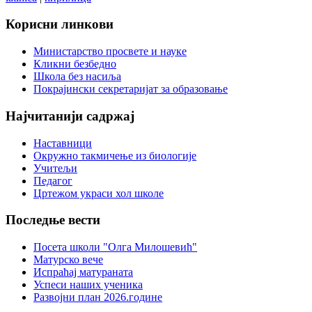
Корисни
линкови
Министарство просвете и науке
Кликни безбедно
Школа без насиља
Покрајински секретаријат за образовање
Најчитанији
садржај
Наставници
Окружно такмичење из биологије
Учитељи
Педагог
Цртежом украси хол школе
Последње
вести
Посета школи "Олга Милошевић"
Матурско вече
Испраћај матураната
Успеси наших ученика
Развојни план 2026.године