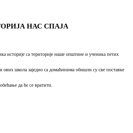
ОРИЈА НАС СПАЈА
ика историје са територије наше општине и ученика петих
и ових школа заједно са домаћинима обишли су све поставке
бећање да ће се вратити.