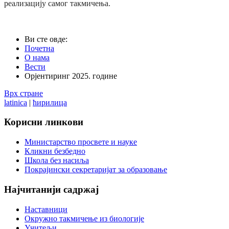
реализацију самог такмичења.
Ви сте овде:
Почетна
О нама
Вести
Орјентиринг 2025. године
Врх стране
latinica
|
ћирилица
Корисни
линкови
Министарство просвете и науке
Кликни безбедно
Школа без насиља
Покрајински секретаријат за образовање
Најчитанији
садржај
Наставници
Окружно такмичење из биологије
Учитељи