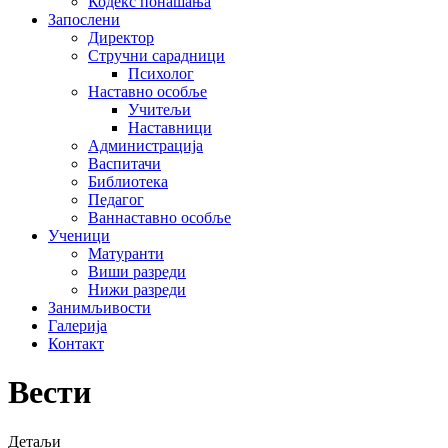
Кодекс понашања
Запослени
Директор
Стручни сарадници
Психолог
Наставно особље
Учитељи
Наставници
Администрација
Васпитачи
Библиотека
Педагог
Ваннаставно особље
Ученици
Матуранти
Виши разреди
Нижи разреди
Занимљивости
Галерија
Контакт
Вести
Детаљи