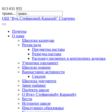
offfice@osvkaradzic.edu.rs
013 631 955
тражи...
ОШ "Вук Стефановић Караџић" Старчево
Почетна
О нама
Школски календар
Ритам рада
Предметна настава
Разредна настава
Распоред писмених и контролних задатака
Ученички парламент
Школске новине
Ваннаставне активности
Секције
Школска документа
Јавне набавке
Пројекти школе
О Вуку Стефановићу Караџићу
Вести
Историјат школе
Инклузивно образовање