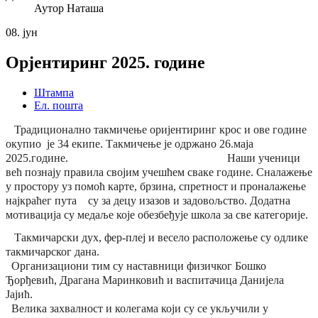
Аутор
Наташа
08.
јун
Орјентиринг 2025. године
Штампа
Ел. пошта
Традиционално такмичење оријентиринг крос и ове године
окупио је
34 екипе
.
Такмичење је
одржано 26.маја
2025.године.
Наши ученици
већ познају правила својим учешћем сваке године.
Сналажење
у простору уз помоћ карте, брзина, спретност и проналажење
најкраћег
пута су за децу изазов и задовољство.
Додатна
мотивација су медаље које обезбеђује школа за све категорије.
Такмичарски дух, фер-плеј и весело расположење су одлике
такмичарског дана.
Организациони тим су наставници физичког Бошко
Ђорђевић, Драгана Маринковић и васпитачица Данијела
Јајић.
Велика захвалност и колегама који су се укључили у