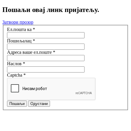
Пошаљи овај линк пријатељу.
Затвори прозор
Ел.пошта ка
*
Пошиљалац
*
Адреса ваше ел.поште
*
Наслов
*
Captcha
*
Пошаљи
Одустани