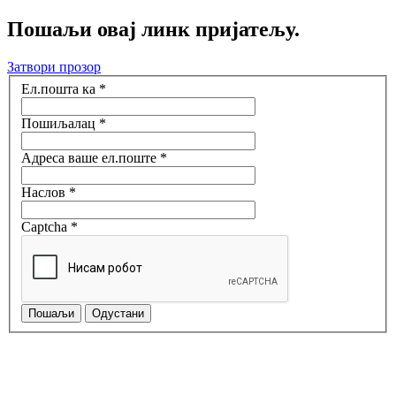
Пошаљи овај линк пријатељу.
Затвори прозор
Ел.пошта ка
*
Пошиљалац
*
Адреса ваше ел.поште
*
Наслов
*
Captcha
*
Пошаљи
Одустани