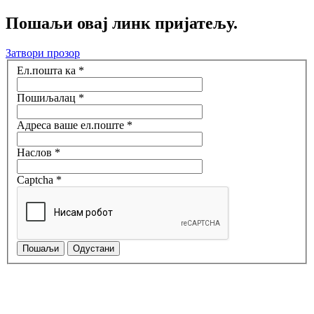
Пошаљи овај линк пријатељу.
Затвори прозор
Ел.пошта ка
*
Пошиљалац
*
Адреса ваше ел.поште
*
Наслов
*
Captcha
*
Пошаљи
Одустани